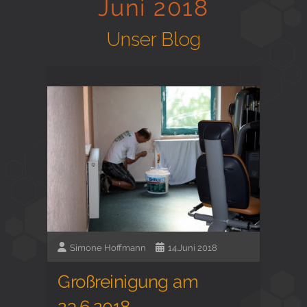
Juni 2018
Gesund in Form
Unser Blog
Sauna- und Freizeitcenter
Aktiv für Ihre Gesundheit
Gesunde Ernährungsberatung
Simone Hoffmann
14.Juni 2018
Großreinigung am
23.6.2018