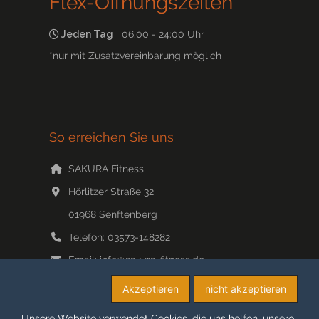
Flex-Öffnungszeiten*
Jeden Tag
06:00 - 24:00 Uhr
*nur mit Zusatzvereinbarung möglich
So erreichen Sie uns
SAKURA Fitness
Hörlitzer Straße 32
01968
Senftenberg
Telefon:
03573-148282
Email:
info@sakura-fitness.de
Web:
www.sakura-fitness.de/
Akzeptieren
nicht akzeptieren
Unsere Website verwendet Cookies, die uns helfen, unsere