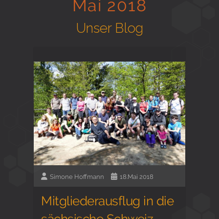
Mai 2018
Gesund in Form
Unser Blog
Sauna- und Freizeitcenter
Aktiv für Ihre Gesundheit
Gesunde Ernährungsberatung
Simone Hoffmann
18.Mai 2018
Mitgliederausflug in die
sächsische Schweiz