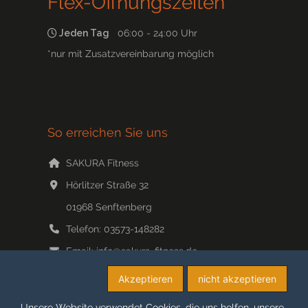
Flex-Öffnungszeiten*
Jeden Tag
06:00 - 24:00 Uhr
*nur mit Zusatzvereinbarung möglich
So erreichen Sie uns
SAKURA Fitness
Hörlitzer Straße 32
01968
Senftenberg
Telefon:
03573-148282
Email:
info@sakura-fitness.de
Web:
www.sakura-fitness.de/
Akzeptieren
nicht akzeptieren
Unsere Website verwendet Cookies, die uns helfen, unsere