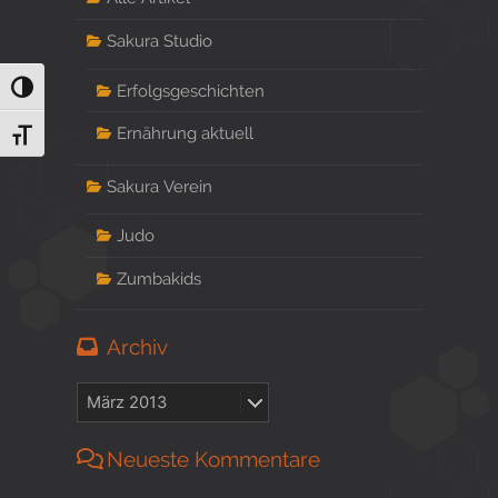
Sakura Studio
Erfolgsgeschichten
Umschalten auf hohe Kontraste
Ernährung aktuell
Schrift vergrößern
Sakura Verein
Judo
Zumbakids
Archiv
Neueste Kommentare