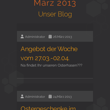
März 2013
Gesund in Form
Unser Blog
Sauna- und Freizeitcenter
Administrator
26.März 2013
Angebot der Woche
Aktiv für Ihre Gesundheit
vom 27.03.-02.04.
Na findet Ihr unseren Osterhasen???
Gesunde Ernährungsberatung
Administrator
24.März 2013
Ostergeschenke im